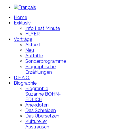
Year
Month
Year
Month
Home
Exklusiv
Info Last Minute
FLYER
Vorträge
Aktuell
Neu
Auftritte
Sonderprogramme
Biographische
Erzählungen
D.F.A.O.
Biographie
Biographie
Suzanne BOHN-
EDLICH
Anekdoten
Das Schreiben
Das Übersetzen
Kultureller
Austrausch