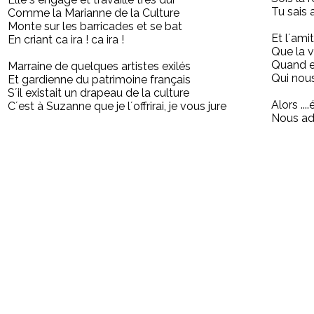
Tu sais 
Comme la Marianne de la Culture
Monte sur les barricades et se bat
Et l´ami
En criant ca ira ! ca ira !
Que la v
Quand e
Marraine de quelques artistes exilés
Qui nous
Et gardienne du patrimoine français
S´il existait un drapeau de la culture
Alors ...
C´est à Suzanne que je l´offrirai, je vous jure
Nous ado