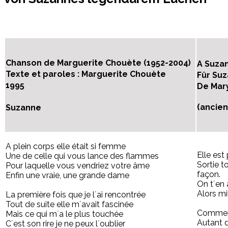
Chanson de Marguerite Chouète (1952-2004)
A Suza
Texte et paroles : Marguerite Chouète
Fûr Su
1995
De Mar
(ancie
Suzanne
A plein corps elle était si femme
Elle est
Une de celle qui vous lance des flammes
Sortie t
Pour laquelle vous vendriez votre âme
façon.
Enfin une vraie, une grande dame
On t´en 
Alors mi
La première fois que je l´ai rencontrée
Tout de suite elle m´avait fascinée
Comment
Mais ce qui m´a le plus touchée
Autant d
C´est son rire je ne peux l´oublier