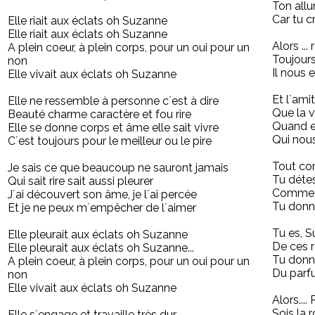
Ton allur
Car tu cro
Elle riait aux éclats oh Suzanne
Elle riait aux éclats oh Suzanne
Alors ..
A plein coeur, à plein corps, pour un oui pour un
Toujours
non
Il nous
Elle vivait aux éclats oh Suzanne
Et l´ami
Elle ne ressemble à personne c´est à dire
Que la v
Beauté charme caractère et fou rire
Quand e
Elle se donne corps et âme elle sait vivre
Qui nous
C´est toujours pour le meilleur ou le pire
Tout co
Je sais ce que beaucoup ne sauront jamais
Tu détes
Qui sait rire sait aussi pleurer
Comme u
J´ai découvert son âme, je l´ai percée
Tu donne
Et je ne peux m´empêcher de l´aimer
Tu es, S
Elle pleurait aux éclats oh Suzanne
De ces r
Elle pleurait aux éclats oh Suzanne...
Tu donn
A plein coeur, à plein corps, pour un oui pour un
Du parf
non
Elle vivait aux éclats oh Suzanne
Alors...
Sois la 
Elle s´engage et travaille très dur