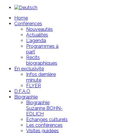
Year
Month
Year
Month
Home
Conférences
Nouveautés
Actualités
L'agenda
Programmes à
part
Récits
biographiques
En exclusivité
Infos dernière
minute
FLYER
D.F.A.O
Biographie
Biographie
Suzanne BOHN-
EDLICH
Echanges culturels
Les conférences
Visites guidées