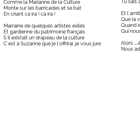
Tu sais 
Comme la Marianne de la Culture
Monte sur les barricades et se bat
Et l´ami
En criant ca ira ! ca ira !
Que la v
Quand e
Marraine de quelques artistes exilés
Qui nous
Et gardienne du patrimoine français
S´il existait un drapeau de la culture
Alors ...
C´est à Suzanne que je l´offrirai, je vous jure
Nous ado