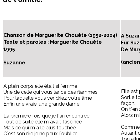
Chanson de Marguerite Chouète (1952-2004)
A Suza
Texte et paroles : Marguerite Chouète
Fûr Su
1995
De Mar
(ancie
Suzanne
A plein corps elle était si femme
Elle est
Une de celle qui vous lance des flammes
Sortie t
Pour laquelle vous vendriez votre âme
façon.
Enfin une vraie, une grande dame
On t´en 
Alors mi
La première fois que je l´ai rencontrée
Tout de suite elle m´avait fascinée
Comment
Mais ce qui m´a le plus touchée
Autant d
C´est son rire je ne peux l´oublier
Ton allur