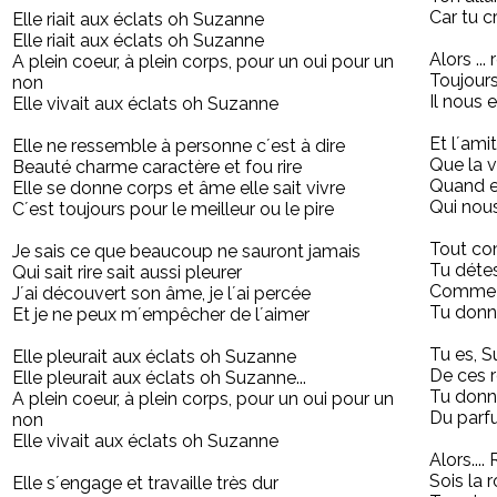
Car tu cro
Elle riait aux éclats oh Suzanne
Elle riait aux éclats oh Suzanne
Alors ..
A plein coeur, à plein corps, pour un oui pour un
Toujours
non
Il nous
Elle vivait aux éclats oh Suzanne
Et l´ami
Elle ne ressemble à personne c´est à dire
Que la v
Beauté charme caractère et fou rire
Quand e
Elle se donne corps et âme elle sait vivre
Qui nous
C´est toujours pour le meilleur ou le pire
Tout co
Je sais ce que beaucoup ne sauront jamais
Tu détes
Qui sait rire sait aussi pleurer
Comme u
J´ai découvert son âme, je l´ai percée
Tu donne
Et je ne peux m´empêcher de l´aimer
Tu es, S
Elle pleurait aux éclats oh Suzanne
De ces r
Elle pleurait aux éclats oh Suzanne...
Tu donn
A plein coeur, à plein corps, pour un oui pour un
Du parf
non
Elle vivait aux éclats oh Suzanne
Alors...
Sois la 
Elle s´engage et travaille très dur