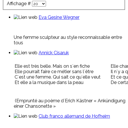
Affichage #
Eva Gesine Wegner
Une femme sculpteur au style reconnaissable entre
tous
Annick Cisaruk
Elle est très belle. Mais on s´en fiche
Elle cha
Elle pourrait faire ce métier sans l´être
Il n´y a
C´est une femme. Qui sait ce qu´elle veut
Et ce qu
Et elle a la musique dans la peau
De cert
(Emprunté au poème d´Erich Kästner « Ankündigung
einer Chansonette »
Club franco allemand de Hofheim