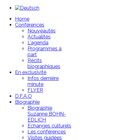
Year
Month
Year
Month
Home
Conférences
Nouveautés
Actualités
L'agenda
Programmes à
part
Récits
biographiques
En exclusivité
Infos dernière
minute
FLYER
D.F.A.O
Biographie
Biographie
Suzanne BOHN-
EDLICH
Echanges culturels
Les conférences
Visites guidées