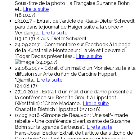
Sous-titre de la photo La Française Suzanne Bohn
et
…
Lire la suite
(18.10.17)
13.10.17 - Extrait de l´article de Klaus-Dieter Schwedt,
paru dans le journal de Haiger suite à la soirée «
Vendange
…
Lire la suite
(13.10.17) Klaus-Dieter Schwedt
24.09.2017 - Commentaire sur Facebook à la page
de la Kunsthalle Montabaur : La vie et l´oeuvre d
´Edgar Degas présentées
…
Lire la suite
(24.09.17)
24.08.2017 - Extrait d´un mail d´un Monsieur suite à la
diffusion sur Arte du film de Caroline Huppert
"Djamila
…
Lire la suite
(24.08.17)
27.10.2016 -Extrait d´un mail d´une dame présente à
la conférence sur Benoîte Groult à Lippstadt
(Westfalie) : "Chère Madame
…
Lire la suite
Charlotte Dietrich
Lippstadt (27.10.16)
07.09.2016 -Simone de Beauvoir : Une self- made
rebelle - Une conférence divertissante de Suzanne
Bohn sur la „grande Sartreuse“
…
Lire la suite
Hans-Josef Becker
Extrait de l´article dans „Echo de
Gernsheim“ relatant la conférence sur Simone de