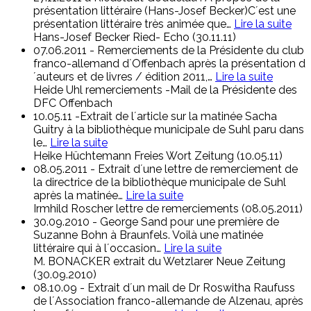
présentation littéraire (Hans-Josef Becker)C´est une
présentation littéraire très animée que
…
Lire la suite
Hans-Josef Becker
Ried- Echo (30.11.11)
07.06.2011 - Remerciements de la Présidente du club
franco-allemand d´Offenbach après la présentation d
´auteurs et de livres / édition 2011,
…
Lire la suite
Heide Uhl
remerciements -Mail de la Présidente des
DFC Offenbach
10.05.11 -Extrait de l´article sur la matinée Sacha
Guitry à la bibliothèque municipale de Suhl paru dans
le
…
Lire la suite
Heike Hüchtemann
Freies Wort Zeitung (10.05.11)
08.05.2011 - Extrait d´une lettre de remerciement de
la directrice de la bibliothèque municipale de Suhl
après la matinée
…
Lire la suite
Irmhild Roscher
lettre de remerciements (08.05.2011)
30.09.2010 - George Sand pour une première de
Suzanne Bohn à Braunfels. Voilà une matinée
littéraire qui à l´occasion
…
Lire la suite
M. BONACKER
extrait du Wetzlarer Neue Zeitung
(30.09.2010)
08.10.09 - Extrait d´un mail de Dr Roswitha Raufuss
de l´Association franco-allemande de Alzenau, après