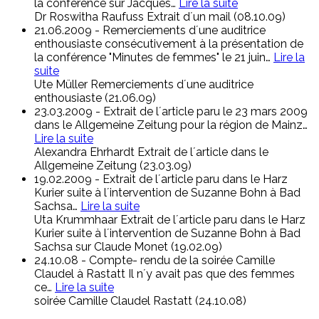
la conférence sur Jacques
…
Lire la suite
Dr Roswitha Raufuss
Extrait d´un mail (08.10.09)
21.06.2009 - Remerciements d´une auditrice
enthousiaste consécutivement à la présentation de
la conférence "Minutes de femmes" le 21 juin
…
Lire la
suite
Ute Müller
Remerciements d´une auditrice
enthousiaste (21.06.09)
23.03.2009 - Extrait de l´article paru le 23 mars 2009
dans le Allgemeine Zeitung pour la région de Mainz
…
Lire la suite
Alexandra Ehrhardt
Extrait de l´article dans le
Allgemeine Zeitung (23.03.09)
19.02.2009 - Extrait de l´article paru dans le Harz
Kurier suite à l´intervention de Suzanne Bohn à Bad
Sachsa
…
Lire la suite
Uta Krummhaar
Extrait de l´article paru dans le Harz
Kurier suite à l´intervention de Suzanne Bohn à Bad
Sachsa sur Claude Monet (19.02.09)
24.10.08 - Compte- rendu de la soirée Camille
Claudel à Rastatt Il n´y avait pas que des femmes
ce
…
Lire la suite
soirée Camille Claudel
Rastatt (24.10.08)