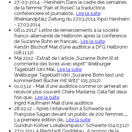
27-03-2014 - Herxheim Dans le cadre des semaines
de la femme "Pain et Roses", la traductrice,
conférencière et journaliste
…
Lire la suite
Rheinlandpfalz Zeitung du 27.03.2014 (hps)
Herxheim
- 27.03.2014
08.11.2012" Lettre de remerciements à la société
franco-allemande de Heilbronn après la conférence
de Suzanne Bohn en francais
…
Lire la suite
Kerstin Bischoff
Mail d'une auditrice à DFG Heilbronn
(08.11.12)
Mai 2012 -Extrait de l´article „Suzanne Bohn lit et
commente des livres avec esprit'' Weilburger
Tageblatt (dn) Mai
…
Lire la suite
Weilburger Tageblatt (dn)
„Suzanne Bohn liest und
kommentiert Bücher mit Witz“ (05.2012)
01.03.12 - Mail d´une auditrice comme on aimerait en
recevoir plus souvent Chère Madame, Cela fait deux
fois que
…
Lire la suite
Ingrid Kaufmann
Mail d'une auditrice
28.02.12 - Après l´intervention à Schwerte sur
Françoise Sagan devant un public de 200 femmes „…
La première édition de
…
Lire la suite
Gundrun Körber
Lokalkompass/ Schwerte (04.03.12)
27.11.2011 à Riedstadt Goddelau : A propos de la