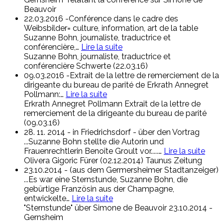
Beauvoir
22.03.2016 -Conférence dans le cadre des
Weibsbilder= culture, information, art de la table
Suzanne Bohn, journaliste, traductrice et
conférencière,
…
Lire la suite
Suzanne Bohn, journaliste, traductrice et
conférencière
Schwerte (22.03.16)
09.03.2016 -Extrait de la lettre de remerciement de la
dirigeante du bureau de parité de Erkrath Annegret
Pollmann:
…
Lire la suite
Erkrath Annegret Pollmann
Extrait de la lettre de
remerciement de la dirigeante du bureau de parité
(09.03.16)
28. 11. 2014 - in Friedrichsdorf - über den Vortrag
...Suzanne Bohn stellte die Autorin und
Frauenrechtlerin Benoîte Groult vor.....
…
Lire la suite
Olivera Gigoric Fürer
(02.12.2014) Taunus Zeitung
23.10.2014 - (aus dem Germersheimer Stadtanzeiger)
...Es war eine Sternstunde, Suzanne Bohn, die
gebürtige Französin aus der Champagne,
entwickelte
…
Lire la suite
"Sternstunde" über Simone de Beauvoir
23.10.2014 -
Gernsheim