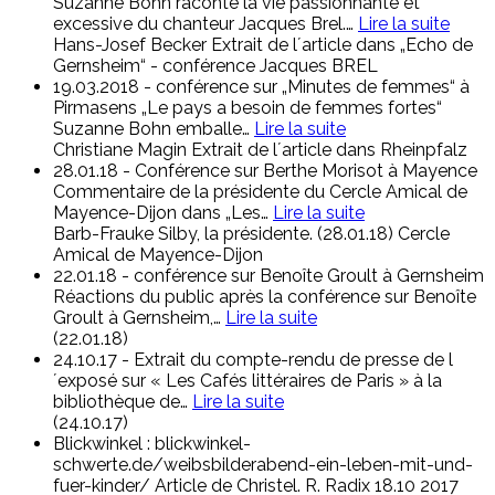
Suzanne Bohn raconte la vie passionnante et
excessive du chanteur Jacques Brel.
…
Lire la suite
Hans-Josef Becker
Extrait de l´article dans „Echo de
Gernsheim“ - conférence Jacques BREL
19.03.2018 - conférence sur „Minutes de femmes“ à
Pirmasens „Le pays a besoin de femmes fortes“
Suzanne Bohn emballe
…
Lire la suite
Christiane Magin
Extrait de l´article dans Rheinpfalz
28.01.18 - Conférence sur Berthe Morisot à Mayence
Commentaire de la présidente du Cercle Amical de
Mayence-Dijon dans „Les
…
Lire la suite
Barb-Frauke Silby, la présidente.
(28.01.18) Cercle
Amical de Mayence-Dijon
22.01.18 - conférence sur Benoîte Groult à Gernsheim
Réactions du public après la conférence sur Benoîte
Groult à Gernsheim,
…
Lire la suite
(22.01.18)
24.10.17 - Extrait du compte-rendu de presse de l
´exposé sur « Les Cafés littéraires de Paris » à la
bibliothèque de
…
Lire la suite
(24.10.17)
Blickwinkel : blickwinkel-
schwerte.de/weibsbilderabend-ein-leben-mit-und-
fuer-kinder/ Article de Christel. R. Radix 18.10 2017