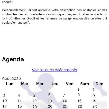
écouter.
Personnellement j´ai fort apprécié votre description des obstacles et des
contraintes liés au contexte sociohistorique français du 20ième siècle qu
´ont dû affronter Groult et les femmes de sa génération dès qu´elles ont
voulu s´émanciper".
Agenda
Voir tous les événements
Août 2026
Lun
Mar
Mer
Jeu
Ven
Sam
Dim
1
2
3
4
5
6
7
8
9
10
11
12
13
14
15
16
17
18
19
20
21
22
23