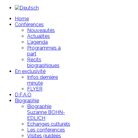
Year
Month
Year
Month
Home
Conférences
Nouveautés
Actualités
L'agenda
Programmes à
part
Récits
biographiques
En exclusivité
Infos dernière
minute
FLYER
D.F.A.O
Biographie
Biographie
Suzanne BOHN-
EDLICH
Echanges culturels
Les conférences
Visites guidées