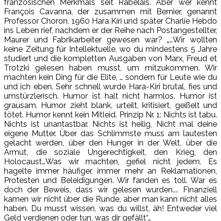
französischen Merkmals seit Rabelais. Aber wer kennt
François Cavanna, der zusammen mit Bernier, genannt
Professor Choron, 1960 Hara Kiri und später Charlie Hebdo
ins Leben rief, nachdem er der Reihe nach Postangestellter,
Maurer und Fabrikarbeiter gewesen war? „…Wir wollten
keine Zeitung für Intellektuelle, wo du mindestens 5 Jahre
studiert und die kompletten Ausgaben von Marx, Freud et
Trotzki gelesen haben musst, um mitzukommen. Wir
machten kein Ding für die Elite, … sondern für Leute wie du
und ich eben. Sehr schnell wurde Hara-Kiri brutal, fies und
umstürzlerisch. Humor ist halt nicht harmlos. Humor ist
grausam. Humor zieht blank, urteilt, kritisiert, geißelt und
tötet. Humor kennt kein Mitleid. Prinzip Nr. 1: Nichts ist tabu.
Nichts ist unantastbar. Nichts ist heilig, Nicht mal deine
eigene Mutter. Über das Schlimmste muss am lautesten
gelacht werden, über den Hunger in der Welt, über die
Armut, die soziale Ungerechtigkeit, den Krieg, den
Holocaust…Was wir machten, gefiel nicht jedem. Es
hagelte immer häufiger, immer mehr an Reklamationen,
Protesten und Beleidigungen. Wir fanden es toll. War es
doch der Beweis, dass wir gelesen wurden.... Finanziell
kamen wir nicht über die Runde, aber man kann nicht alles
haben. Du musst wissen, was du willst, äh! Entweder viel
Geld verdienen oder tun, was dir gefällt“…