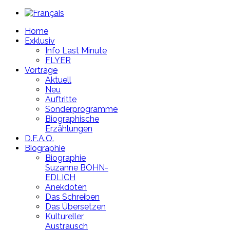
Year
Month
Year
Month
Home
Exklusiv
Info Last Minute
FLYER
Vorträge
Aktuell
Neu
Auftritte
Sonderprogramme
Biographische
Erzählungen
D.F.A.O.
Biographie
Biographie
Suzanne BOHN-
EDLICH
Anekdoten
Das Schreiben
Das Übersetzen
Kultureller
Austrausch